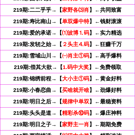
219期:二二乎乎→【
家野各⑶肖
】←共同致富
219期:寿比南山→【
单双爆中特
】←钱财滚滚
219期:爱的承诺→【
⑴波博⒈码
】←实力精选
219期:发轫之始→【
２头主⒋码
】←狂赚千万
219期:雪域山川→【
㈠肖主①码
】←高手爆料
219期:偿其大欲→【
1.码中大奖
】←免费领取
219期:锦绣前程→【
大小主①码
】←黄金好料
219期:小春恋曲→【
买啥就开啥
】←劲爆好料
219期:明日之后→【
规律中单双
】←最稳资料
219期:头头是道→【
精彩杀⑩码
】←爆庄神料
219期:明日之子→【
家野主一肖
】←期期免费