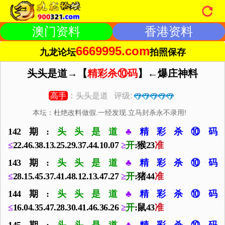
澳门资料
香港资料
6669995.com
九龙论坛
拍照保存
头头是道→【
精彩杀⑩码
】←爆庄神料
高手
：头头是道 评级:
本坛：杜绝改料做假.一经发现.立马封杀永不录用!
142期:
头头是道
♣
精彩杀⑩码
≤
22.46.38.13.25.29.37.44.10.07
≥
开
:猴23
准
143期:
头头是道
♣
精彩杀⑩码
≤
28.15.45.37.41.48.12.13.47.27
≥
开
:猪44
准
144期:
头头是道
♣
精彩杀⑩码
≤
16.04.35.47.28.30.41.46.36.26
≥
开
:鼠43
准