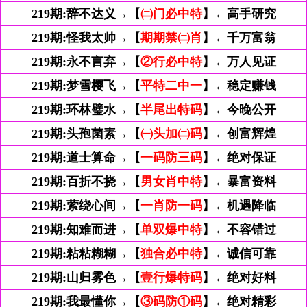
219期:
辞不达义→【
㈡门必中特
】←高手研究
219期:
怪我太帅→【
期期禁㈡肖
】←千万富翁
219期:
永不言弃→【
②行必中特
】←万人见证
219期:
梦雪樱飞→【
平特二中一
】←稳定赚钱
219期:
环林璧水→【
半尾出特码
】←今晚公开
219期:
头孢菌素→【
㈠头加㈡码
】←创富辉煌
219期:
道士算命→【
一码防三码
】←绝对保证
219期:
百折不挠→【
男女肖中特
】←暴富资料
219期:
萦绕心间→【
一肖防一码
】←机遇降临
219期:
知难而进→【
单双爆中特
】←不容错过
219期:
粘粘糊糊→【
独合必中特
】←诚信可靠
219期:
山归雾色→【
壹行爆特码
】←绝对好料
219期:
我最懂你→【
③码防①码
】←绝对精彩