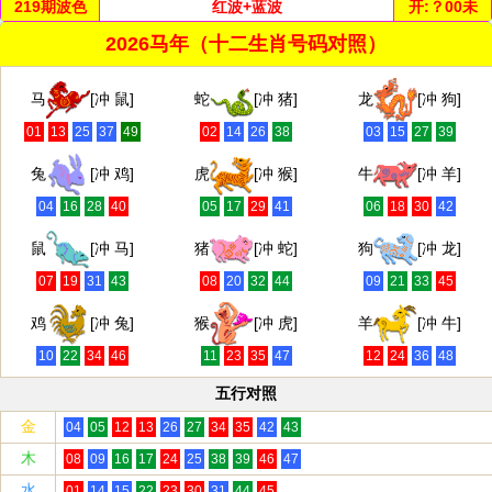
219
期波色
红波+蓝波
开:
？00未
2026马年（十二生肖号码对照）
马
[冲 鼠]
蛇
[冲 猪]
龙
[冲 狗]
01
13
25
37
49
02
14
26
38
03
15
27
39
兔
[冲 鸡]
虎
[冲 猴]
牛
[冲 羊]
04
16
28
40
05
17
29
41
06
18
30
42
鼠
[冲 马]
猪
[冲 蛇]
狗
[冲 龙]
07
19
31
43
08
20
32
44
09
21
33
45
鸡
[冲 兔]
猴
[冲 虎]
羊
[冲 牛]
10
22
34
46
11
23
35
47
12
24
36
48
五行对照
金
04
05
12
13
26
27
34
35
42
43
木
08
09
16
17
24
25
38
39
46
47
水
01
14
15
22
23
30
31
44
45