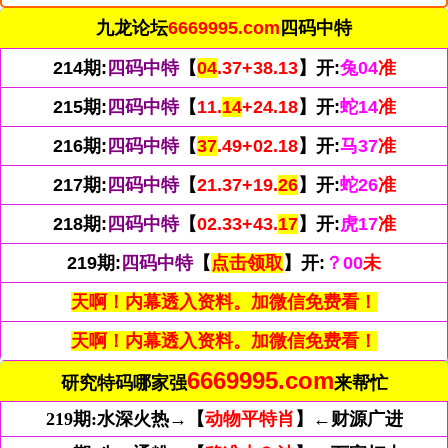
九龙论坛
6669995.com
四码中特
214期:
四码中特
【
04
.37+38.13
】开:
兔04
准
215期:
四码中特
【
11.
14
+24.18
】开:
蛇14
准
216期:
四码中特
【
37
.49+02.18
】开:
马37
准
217期:
四码中特
【
21.37+19.
26
】开:
蛇26
准
218期:
四码中特
【
02.33+43.
17
】开:
虎17
准
219期:
四码中特
【
点击领取
】开:
？00
未
天啊！内幕透入资料。加微信免费看！
天啊！内幕透入资料。加微信免费看！
6669995.com
研究特码哪家强
来帮忙
219期:
水深火热→【
动物平特肖
】←财源广进