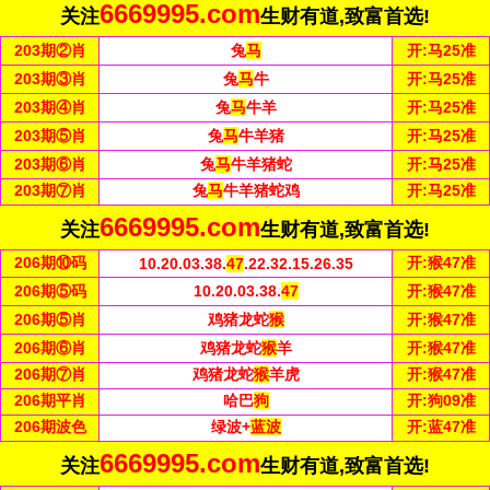
6669995.com
关注
生财有道,致富首选!
203
期②肖
兔
马
开:
马25准
203
期③肖
兔
马
牛
开:
马25准
203
期④肖
兔
马
牛羊
开:
马25准
203
期⑤肖
兔
马
牛羊猪
开:
马25准
203
期⑥肖
兔
马
牛羊猪蛇
开:
马25准
203
期⑦肖
兔
马
牛羊猪蛇鸡
开:
马25准
6669995.com
关注
生财有道,致富首选!
206
期⑩码
开:
猴47准
10.20.03.38.
47
.22.32.15.26.35
206
期⑤
码
10.20.03.38.
47
开:
猴47准
206
期⑤肖
鸡猪龙蛇
猴
开:
猴47准
206
期⑥肖
鸡猪龙蛇
猴
羊
开:
猴47准
206
期⑦肖
鸡猪龙蛇
猴
羊虎
开:
猴47准
206
期平肖
哈巴
狗
开:
狗09准
206
期波色
绿波+
蓝波
开:
蓝47准
6669995.com
关注
生财有道,致富首选!