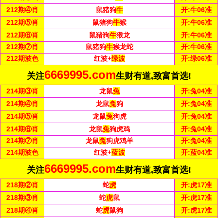
212
期④肖
鼠猪狗
牛
开:
牛06准
212
期⑤肖
鼠猪狗
牛
猴
开:
牛06准
212
期⑥肖
鼠猪狗
牛
猴龙
开:
牛06准
212
期⑦肖
鼠猪狗
牛
猴龙蛇
开:
牛06准
212
期波色
红波+
绿波
开:
绿06准
6669995.com
关注
生财有道,致富首选!
214
期③肖
龙鼠
兔
开:
兔04准
214
期④肖
龙鼠
兔
狗
开:
兔04准
214
期⑤肖
龙鼠
兔
狗虎
开:
兔04准
214
期⑥肖
龙鼠
兔
狗虎鸡
开:
兔04准
214
期⑦肖
龙鼠
兔
狗虎鸡羊
开:
兔04准
214
期波色
红波+
蓝波
开:
蓝04准
6669995.com
关注
生财有道,致富首选!
218
期②肖
蛇
虎
开:
虎17准
218
期③肖
蛇
虎
鼠
开:
虎17准
218
期④肖
蛇
虎
鼠狗
开:
虎17准