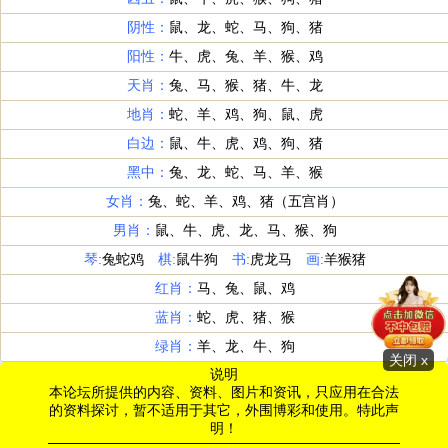
阴性：
鼠、龙、蛇、马、狗、猪
阳性：
牛、虎、兔、羊、猴、鸡
天肖：
兔、马、猴、猪、牛、龙
地肖：
蛇、羊、鸡、狗、鼠、虎
白边：
鼠、牛、虎、鸡、狗、猪
黑中：
兔、龙、蛇、马、羊、猴
女肖：
兔、蛇、羊、鸡、猪（五宫肖）
男肖：
鼠、牛、虎、龙、马、猴、狗
琴:
兔蛇鸡
棋:
鼠牛狗
书:
虎龙马
画:
羊猴猪
红肖：
马、兔、鼠、鸡
蓝肖：
蛇、虎、猪、猴
绿肖：
羊、龙、牛、狗
关闭 x
说明
本论坛所提供的内容、资料、图片和资讯，只应用在合法
的资料探讨，暂不适用于其它，外围博彩和使用。特此声
明！