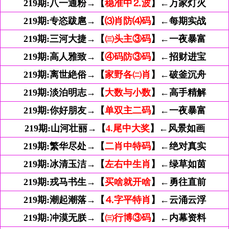
219期:
八一通粉→【
稳准中⒉波
】←万家灯火
219期:
专恣跋扈→【
⑶肖防⑷码
】←每期实战
219期:
三河大捷→【
㈢头主③码
】←一夜暴富
219期:
高人雅致→【
④码防③码
】←招财进宝
219期:
离世絶俗→【
家野各㈡肖
】←破釜沉舟
219期:
淡泊明志→【
大数与小数
】←高手精解
219期:
你好朋友→【
单双主二码
】←一夜暴富
219期:
山河壮丽→【
4.尾中大奖
】←风景如画
219期:
繁华尽处→【
二肖中特码
】←绝对真实
219期:
冰清玉洁→【
左右中生肖
】←绿草如茵
219期:
戎马书生→【
买啥就开啥
】←勇往直前
219期:
潮起潮落→【
⒋字平特肖
】←云涌云浮
219期:
冲漠无朕→【
㈢行博③码
】←内幕资料