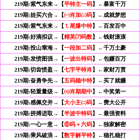
219期:
紫气东来→【
平特主一码
】←暴富千万
219期:
娃买六合→【
㈠肖加㈡码
】←成就梦想
219期:
紫气东来→【
⒈尾爆中特
】←百发百中
219期:
好滴拟议→【
精英⑺码数
】←钱财滚滚
219期:
投山窜海→【
一段加二码
】←千万土豪
219期:
发愤图强→【
一波出特码
】←包赚百万
219期:
切齿愤盈→【
七字平特肖
】←家财万贯
219期:
奋勇争先→【
五码稳中特
】←买了就赚
219期:
轻重量级→【
㈦肖期期中
】←中奖第一
219期:
感佩交并→【
大小主㈡码
】←费大公开
219期:
拼搏进取→【
半波中特码
】←最强资料
219期:
一心一意→【
⑥码＋六码
】←独家解密
219期:
乘风破浪→【
数字解平特
】←稳扎稳打