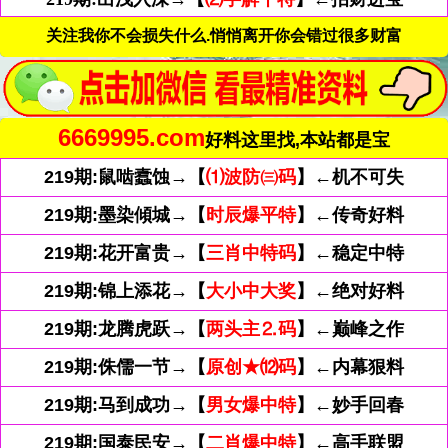
关注我你不会损失什么.悄悄离开你会错过很多财富
6669995.com
好料这里找,本站都是宝
219期:鼠啮蠧蚀→【
⑴波防㈢码
】←机不可失
219期:墨染傾城→【
时辰爆平特
】←传奇好料
219期:花开富贵→【
三肖中特码
】←稳定中特
219期:锦上添花→【
大小中大奖
】←绝对好料
219期:龙腾虎跃→【
两头主⒉码
】←巅峰之作
219期:侏儒一节→【
原创★⑿码
】←内幕狠料
219期:马到成功→【
男女爆中特
】←妙手回春
219期:国泰民安→【
二肖爆中特
】←高手联盟