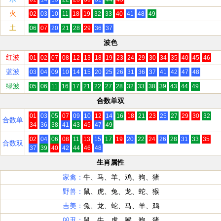
火
02
03
10
11
18
19
32
33
40
41
48
49
土
06
07
20
21
28
29
36
37
波色
红波
01
02
07
08
12
13
18
19
23
24
29
30
34
35
40
45
46
蓝波
03
04
09
10
14
15
20
25
26
31
36
37
41
42
47
48
绿波
05
06
11
16
17
21
22
27
28
32
33
38
39
43
44
49
合数单双
01
03
05
07
09
10
12
14
16
18
21
23
25
27
29
30
32
合数单
34
36
38
41
43
45
47
49
02
04
06
08
11
13
15
17
19
20
22
24
26
28
31
33
35
合数双
37
39
40
42
44
46
48
生肖属性
家禽：
牛、马、羊、鸡、狗、猪
野兽：
鼠、虎、兔、龙、蛇、猴
吉美：
兔、龙、蛇、马、羊、鸡
凶丑：
鼠、牛、虎、猴、狗、猪