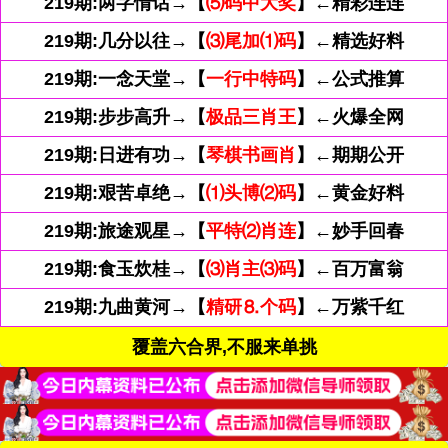
219期:两字情话→【
⑸码中大奖
】←精彩连连
219期:几分以往→【
⑶尾加⑴码
】←精选好料
219期:一念天堂→【
一行中特码
】←公式推算
219期:步步高升→【
极品三肖王
】←火爆全网
219期:日进有功→【
琴棋书画肖
】←期期公开
219期:艰苦卓绝→【
⑴头博⑵码
】←黄金好料
219期:旅途观星→【
平特⑵肖连
】←妙手回春
219期:食玉炊桂→【
⑶肖主⑶码
】←百万富翁
219期:九曲黄河→【
精研⒏个码
】←万紫千红
覆盖六合界,不服来单挑