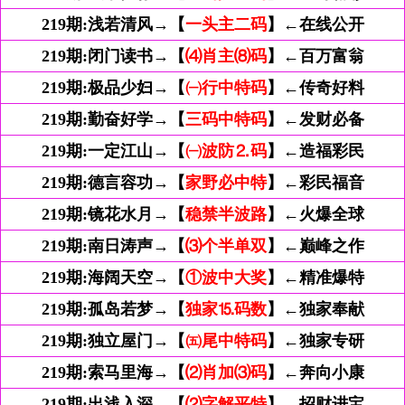
219期:
浅若清风→【
一头主二码
】←在线公开
219期:
闭门读书→【
⑷肖主⑻码
】←百万富翁
219期:
极品少妇→【
㈠行中特码
】←传奇好料
219期:
勤奋好学→【
三码中特码
】←发财必备
219期:
一定江山→【
㈠波防⒉码
】←造福彩民
219期:
德言容功→【
家野必中特
】←彩民福音
219期:
镜花水月→【
稳禁半波路
】←火爆全球
219期:
南日涛声→【
⑶个半单双
】←巅峰之作
219期:
海阔天空→【
①波中大奖
】←精准爆特
219期:
孤岛若梦→【
独家⒖码数
】←独家奉献
219期:
独立屋门→【
㈤尾中特码
】←独家专研
219期:
索马里海→【
⑵肖加⑶码
】←奔向小康
219期:
出浅入深→【
⑵字解平特
】←招财进宝