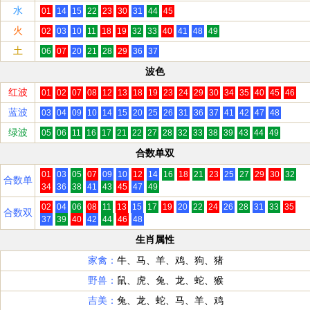
水
01
14
15
22
23
30
31
44
45
火
02
03
10
11
18
19
32
33
40
41
48
49
土
06
07
20
21
28
29
36
37
波色
红波
01
02
07
08
12
13
18
19
23
24
29
30
34
35
40
45
46
蓝波
03
04
09
10
14
15
20
25
26
31
36
37
41
42
47
48
绿波
05
06
11
16
17
21
22
27
28
32
33
38
39
43
44
49
合数单双
01
03
05
07
09
10
12
14
16
18
21
23
25
27
29
30
32
合数单
34
36
38
41
43
45
47
49
02
04
06
08
11
13
15
17
19
20
22
24
26
28
31
33
35
合数双
37
39
40
42
44
46
48
生肖属性
家禽：
牛、马、羊、鸡、狗、猪
野兽：
鼠、虎、兔、龙、蛇、猴
吉美：
兔、龙、蛇、马、羊、鸡