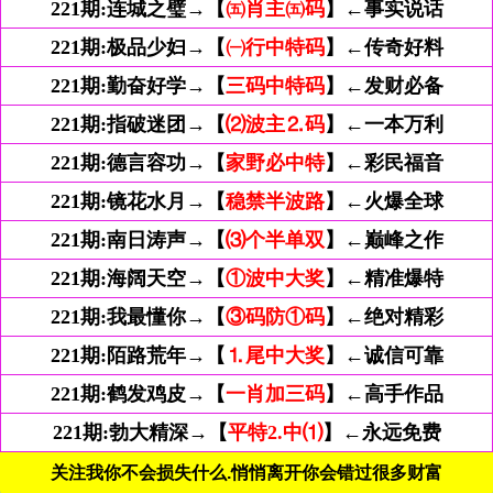
221期:
连城之璧→【
㈤肖主㈤码
】←事实说话
221期:
极品少妇→【
㈠行中特码
】←传奇好料
221期:
勤奋好学→【
三码中特码
】←发财必备
221期:
指破迷团→【
⑵波主⒉码
】←一本万利
221期:
德言容功→【
家野必中特
】←彩民福音
221期:
镜花水月→【
稳禁半波路
】←火爆全球
221期:
南日涛声→【
⑶个半单双
】←巅峰之作
221期:
海阔天空→【
①波中大奖
】←精准爆特
221期:
我最懂你→【
③码防①码
】←绝对精彩
221期:
陌路荒年→【
⒈尾中大奖
】←诚信可靠
221期:
鹤发鸡皮→【
一肖加三码
】←高手作品
221期:
勃大精深→【
平特2.中⑴
】←永远免费
关注我你不会损失什么.悄悄离开你会错过很多财富