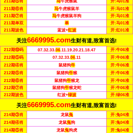
211
期⑤肖
马
牛虎猴鼠
开:
马01准
211
期⑥肖
马
牛虎猴鼠羊
开:
马01准
211
期⑦肖
马
牛虎猴鼠羊狗
开:
马01准
211
期单双
单
开:
马01准
211
期波色
蓝波+
红波
开:
红01准
6669995.com
关注
生财有道,致富首选!
212
期⑩码
开:
牛06准
07.32.33.
06
.11.19.20.21.18.47
212
期⑤
码
07.32.33.
06
.11
开:
牛06准
212
期④肖
鼠猪狗
牛
开:
牛06准
212
期⑤肖
鼠猪狗
牛
猴
开:
牛06准
212
期⑥肖
鼠猪狗
牛
猴龙
开:
牛06准
212
期⑦肖
鼠猪狗
牛
猴龙蛇
开:
牛06准
212
期波色
红波+
绿波
开:
绿06准
6669995.com
关注
生财有道,致富首选!
214
期③肖
龙鼠
兔
开:
兔04准
214
期④肖
龙鼠
兔
狗
开:
兔04准
214
期⑤肖
龙鼠
兔
狗虎
开:
兔04准