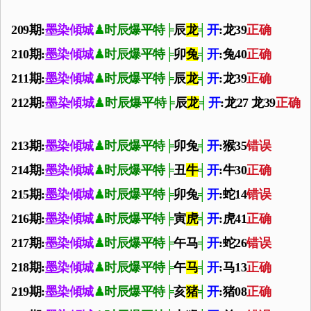
209期:
墨染傾城
♟
时辰爆平特
╞
辰
龙
╡
开
:龙39
正确
210期:
墨染傾城
♟
时辰爆平特
╞
卯
兔
╡
开
:兔40
正确
211期:
墨染傾城
♟
时辰爆平特
╞
辰
龙
╡
开
:龙39
正确
212期:
墨染傾城
♟
时辰爆平特
╞
辰
龙
╡
开
:龙27 龙39
正确
213期:
墨染傾城
♟
时辰爆平特
╞
卯兔
╡
开
:猴35
错误
214期:
墨染傾城
♟
时辰爆平特
╞
丑
牛
╡
开
:牛30
正确
215期:
墨染傾城
♟
时辰爆平特
╞
卯兔
╡
开
:蛇14
错误
216期:
墨染傾城
♟
时辰爆平特
╞
寅
虎
╡
开
:虎41
正确
217期:
墨染傾城
♟
时辰爆平特
╞
午马
╡
开
:蛇26
错误
218期:
墨染傾城
♟
时辰爆平特
╞
午
马
╡
开
:马13
正确
219期:
墨染傾城
♟
时辰爆平特
╞
亥
猪
╡
开
:猪08
正确