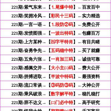
221期:
紫气东来→【
⒈尾爆中特
】←百发百中
221期:
笑拥冷风→【
彩民十三码
】←实力精选
221期:
一言一语→【
⒈段防②码
】←免费公开
221期:
发愤图强→【
一波出特码
】←包赚百万
221期:
上方某种→【
⑸字平特肖
】←有目共睹
221期:
奋勇争先→【
五码稳中特
】←买了就赚
221期:
五角六张→【
一肖加三码
】←诚信可靠
221期:
感佩交并→【
大小主㈡码
】←费大公开
221期:
拼搏进取→【
半波中特码
】←最强资料
221期:
流口常谈→【
③码防③码
】←大神公开
221期:
乘风破浪→【
数字解平特
】←稳扎稳打
221期:
辞不达义→【
㈡门必中特
】←高手研究