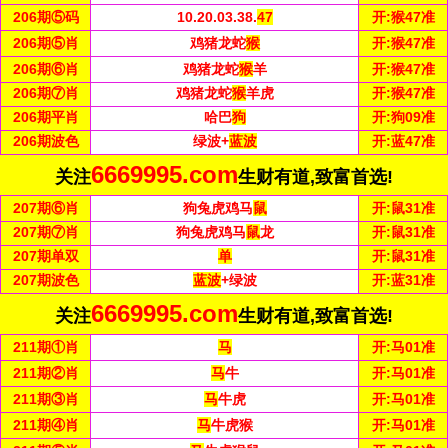
206
期⑤
码
10.20.03.38.
47
开:
猴47准
206
期⑤肖
鸡猪龙蛇
猴
开:
猴47准
206
期⑥肖
鸡猪龙蛇
猴
羊
开:
猴47准
206
期⑦肖
鸡猪龙蛇
猴
羊虎
开:
猴47准
206
期平肖
哈巴
狗
开:
狗09准
206
期波色
绿波+
蓝波
开:
蓝47准
6669995.com
关注
生财有道,致富首选!
207
期⑥肖
狗兔虎鸡马
鼠
开:
鼠31准
207
期⑦肖
狗兔虎鸡马
鼠
龙
开:
鼠31准
207
期单双
单
开:
鼠31准
207
期波色
蓝波
+绿波
开:
蓝31准
6669995.com
关注
生财有道,致富首选!
211
期①肖
马
开:
马01准
211
期②肖
马
牛
开:
马01准
211
期③肖
马
牛虎
开:
马01准
211
期④肖
马
牛虎猴
开:
马01准